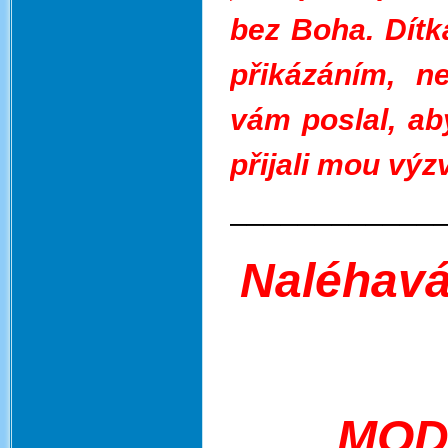
bez Boha. Dítka
přikázáním, 
vám poslal, ab
přijali mou výz
____________
Naléhavá
MOD