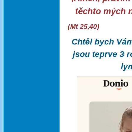
těchto mých ne
(Mt 25,40)
Chtěl bych Vám
jsou teprve 3 r
ly