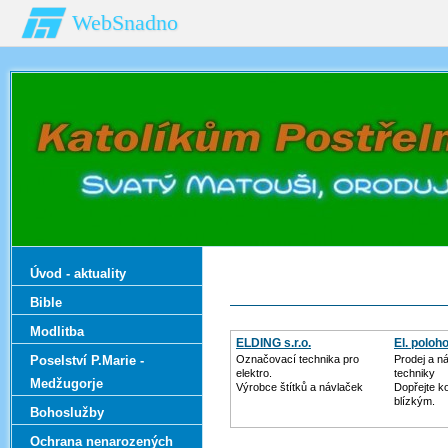
WebSnadno
Úvod - aktuality
Bible
Modlitba
ELDING s.r.o.
El. poloh
Poselství P.Marie -
Označovací technika pro
Prodej a n
elektro.
techniky
Medžugorje
Výrobce štítků a návlaček
Dopřejte k
blízkým.
Bohoslužby
Ochrana nenarozených