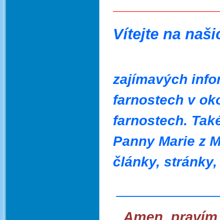
_____________
Vítejte 
zajímavých info
farnostech v oko
farnostech. Tak
Panny Marie z M
články, strán
_____________
‚Amen, pravím 