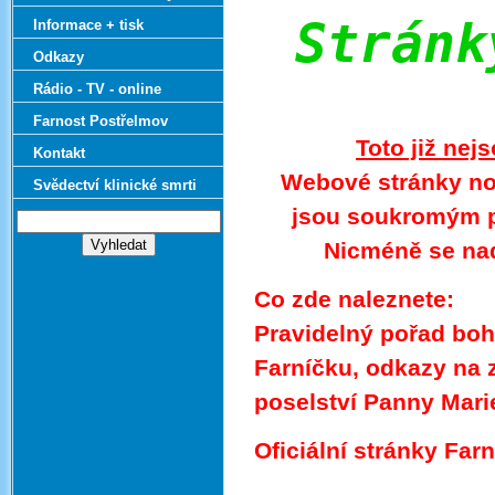
Stránk
Informace + tisk
Odkazy
Rádio - TV - online
Farnost Postřelmov
Toto již nej
Kontakt
Webové stránky n
Svědectví klinické smrti
jsou soukromým pr
Nicméně se nad
Co zde naleznete:
Pravidelný pořad boho
Farníčku, odkazy na
poselství Panny Mari
Oficiální stránky Far