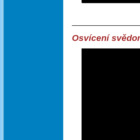
________________
Osvícení svědom