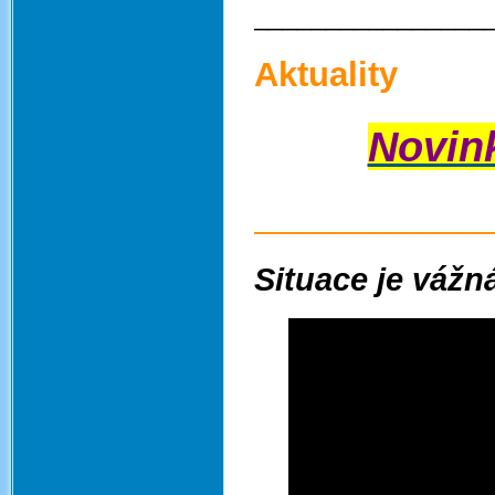
________________
Aktuality
Novink
_____________
Situace je vážná