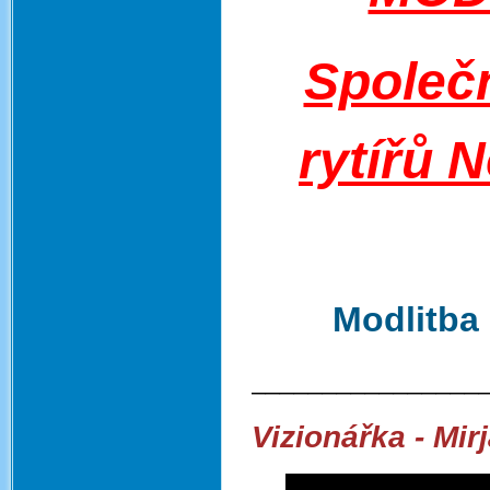
Společn
rytířů 
Modlitba 
________________
Vizionářka - Mir