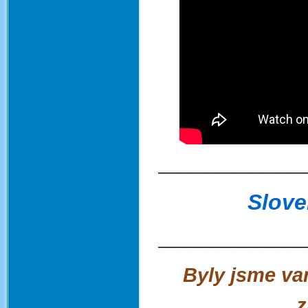
________________
Slove
________________
Byly jsme va
z