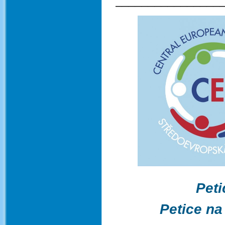
________________
Peti
Petice na