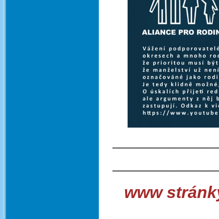
________________
________________
www stránky