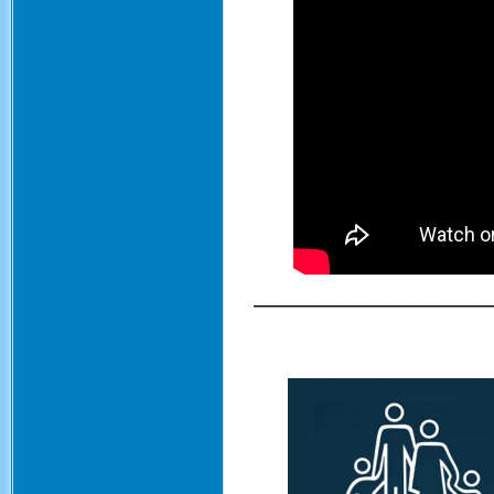
________________