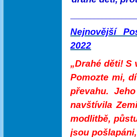
________________
Nejnovější Po
2022
„
D
rahé děti! S
Pomozte mi, dí
převahu. Jeho
navštívila Zemi
modlitbě, půstu
jsou pošlapáni,