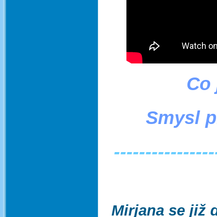
Co 
Smysl p
----------------
Mirjana se již