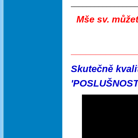
________________
Mše sv. můžet
_____________
Skutečně kvali
'POSLUŠNOST