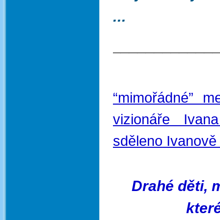
...
____________
“mimořádné” med
vizionáře Iva
sděleno Ivanově 
Drahé děti, 
kter