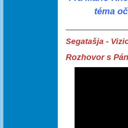
téma oč
________________
Segatašja - Vizi
Rozhovor s Pán