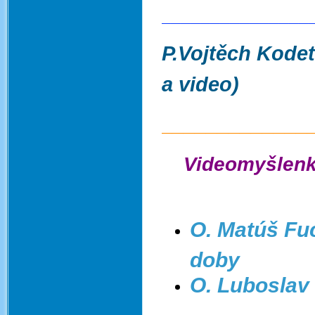
_______________
P.Vojtěch Kodet
a video)
_____________
Videomyšlenk
O. Matúš Fu
doby
O. Luboslav