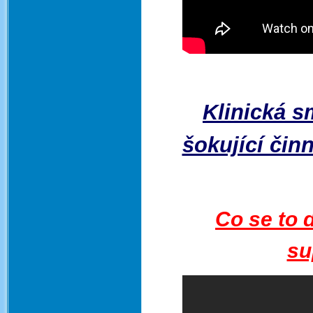
Klinická s
šokující či
Co se to d
su