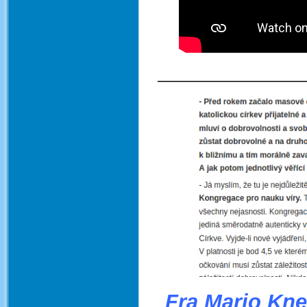
________________
Fra Mario Kne