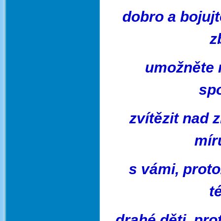
dobro a bojujt
z
umožněte
sp
zvítězit nad 
mír
s vámi, proto
t
drahé děti,
pro