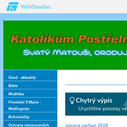
WebSnadno
Úvod - aktuality
Bible
Modlitba
Poselství P.Marie -
Medžugorje
Bohoslužby
Ochrana nenarozených
oprava varhan 2018