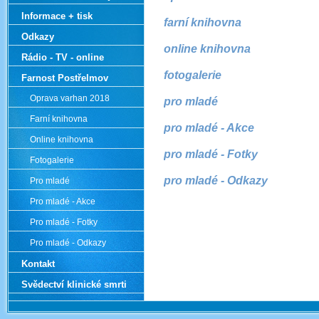
Informace + tisk
farní knihovna
Odkazy
online knihovna
Rádio - TV - online
fotogalerie
Farnost Postřelmov
Oprava varhan 2018
pro mladé
Farní knihovna
pro mladé - Akce
Online knihovna
pro mladé - Fotky
Fotogalerie
pro mladé - Odkazy
Pro mladé
Pro mladé - Akce
Pro mladé - Fotky
Pro mladé - Odkazy
Kontakt
Svědectví klinické smrti